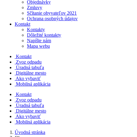
Objednávky
Zmluvy
Sčítanie obyvateľov 2021
Ochrana osobných údajov
Kontakt
Kontakty
Dôležité kontakty
Napíšte nám
Mapa webu
Kontakt
Zvoz odpadu
Úradná tabuľa
Digitálne mesto
Ako vybaviť
Mobilná aplikácia
Kontakt
Zvoz odpadu
Úradná tabuľa
Digitálne mesto
Ako vybaviť
Mobilná aplikácia
Úvodná stránka