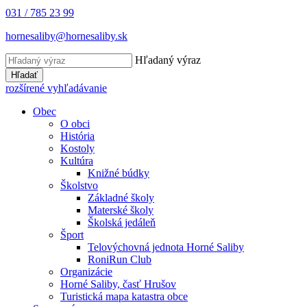
031 / 785 23 99
hornesaliby@hornesaliby.sk
Hľadaný výraz
Hľadať
rozšírené vyhľadávanie
Obec
O obci
História
Kostoly
Kultúra
Knižné búdky
Školstvo
Základné školy
Materské školy
Školská jedáleň
Šport
Telovýchovná jednota Horné Saliby
RoniRun Club
Organizácie
Horné Saliby, časť Hrušov
Turistická mapa katastra obce