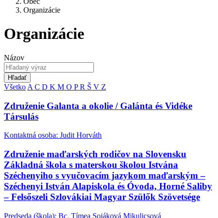
Obec
Organizácie
Organizácie
Názov
Hľadať
Všetko
A
C
D
K
M
O
P
R
Š
V
Z
Združenie Galanta a okolie / Galánta és Vidéke
Társulás
Kontaktná osoba: Judit Horváth
Združenie maďarských rodičov na Slovensku
Základná škola s materskou školou Istvána
Széchenyiho s vyučovacím jazykom maďarským –
Széchenyi István Alapiskola és Óvoda, Horné Saliby
– Felsőszeli Szlovákiai Magyar Szülők Szövetsége
Predseda (škola): Bc. Tímea Sojáková Mikulicsová