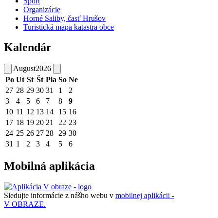
Šport
Organizácie
Horné Saliby, časť Hrušov
Turistická mapa katastra obce
Kalendár
August
2026
Po
Ut
St
Št
Pia
So
Ne
27
28
29
30
31
1
2
3
4
5
6
7
8
9
10
11
12
13
14
15
16
17
18
19
20
21
22
23
24
25
26
27
28
29
30
31
1
2
3
4
5
6
Mobilná aplikácia
Sledujte informácie z nášho webu v
mobilnej aplikácii -
V OBRAZE.