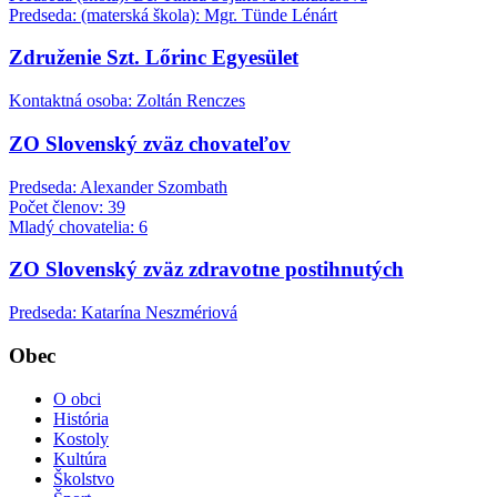
Predseda: (materská škola): Mgr. Tünde Lénárt
Združenie Szt. Lőrinc Egyesület
Kontaktná osoba: Zoltán Renczes
ZO Slovenský zväz chovateľov
Predseda: Alexander Szombath
Počet členov: 39
Mladý chovatelia: 6
ZO Slovenský zväz zdravotne postihnutých
Predseda: Katarína Neszmériová
Obec
O obci
História
Kostoly
Kultúra
Školstvo