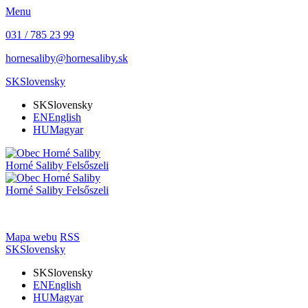
Menu
031 / 785 23 99
hornesaliby@hornesaliby.sk
SK
Slovensky
SK
Slovensky
EN
English
HU
Magyar
Horné Saliby
Felsőszeli
Horné Saliby
Felsőszeli
Mapa webu
RSS
SK
Slovensky
SK
Slovensky
EN
English
HU
Magyar