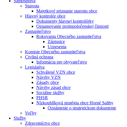
Samospráva
Starosta
Majetkové priznanie starostu obce
Hlavný kontrolór obce
Dokumenty hlavnej kontrolórky
Oznamovanie protispoločenskej činnosti
Zastupiteľstvo
Rokovania Obecného zastupiteľstva
Zápisnice
Uznesenia
Komisie Obecného zastupiteľstva
Civilná ochrana
Informácia pre obyvateľstvo
Legislatíva
Schválené VZN obce
Návrhy VZN
Zásady obce
Návrhy zásad obce
Sociálne služby
PHSR
Nízkouhlíková stratégia obce Horné Saliby
Oznámenie o strategickom dokumente
Voľby
Služby
Zdravotníctvo obce