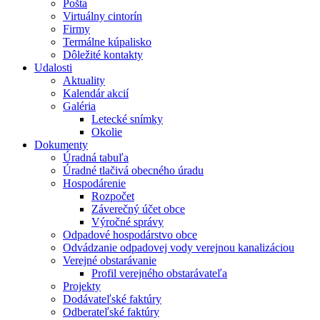
Pošta
Virtuálny cintorín
Firmy
Termálne kúpalisko
Dôležité kontakty
Udalosti
Aktuality
Kalendár akcií
Galéria
Letecké snímky
Okolie
Dokumenty
Úradná tabuľa
Úradné tlačivá obecného úradu
Hospodárenie
Rozpočet
Záverečný účet obce
Výročné správy
Odpadové hospodárstvo obce
Odvádzanie odpadovej vody verejnou kanalizáciou
Verejné obstarávanie
Profil verejného obstarávateľa
Projekty
Dodávateľské faktúry
Odberateľské faktúry