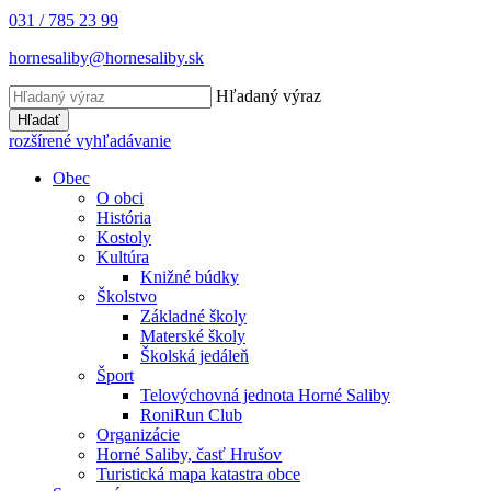
031 / 785 23 99
hornesaliby@hornesaliby.sk
Hľadaný výraz
Hľadať
rozšírené vyhľadávanie
Obec
O obci
História
Kostoly
Kultúra
Knižné búdky
Školstvo
Základné školy
Materské školy
Školská jedáleň
Šport
Telovýchovná jednota Horné Saliby
RoniRun Club
Organizácie
Horné Saliby, časť Hrušov
Turistická mapa katastra obce