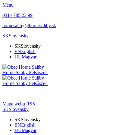
Menu
031 / 785 23 99
hornesaliby@hornesaliby.sk
SK
Slovensky
SK
Slovensky
EN
English
HU
Magyar
Horné Saliby
Felsőszeli
Horné Saliby
Felsőszeli
Mapa webu
RSS
SK
Slovensky
SK
Slovensky
EN
English
HU
Magyar