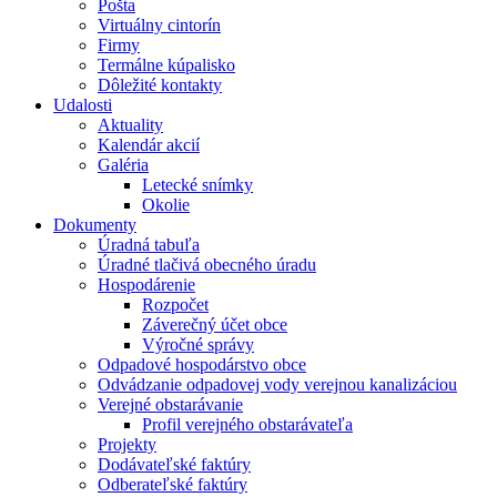
Pošta
Virtuálny cintorín
Firmy
Termálne kúpalisko
Dôležité kontakty
Udalosti
Aktuality
Kalendár akcií
Galéria
Letecké snímky
Okolie
Dokumenty
Úradná tabuľa
Úradné tlačivá obecného úradu
Hospodárenie
Rozpočet
Záverečný účet obce
Výročné správy
Odpadové hospodárstvo obce
Odvádzanie odpadovej vody verejnou kanalizáciou
Verejné obstarávanie
Profil verejného obstarávateľa
Projekty
Dodávateľské faktúry
Odberateľské faktúry