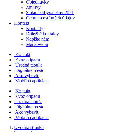
Objednávky
Zmluvy
Sčítanie obyvateľov 2021
Ochrana osobných údajov
Kontakt
Kontakty
Dôležité kontakty
Napíšte nám
Mapa webu
Kontakt
Zvoz odpadu
Úradná tabuľa
Digitálne mesto
Ako vybaviť
Mobilná aplikácia
Kontakt
Zvoz odpadu
Úradná tabuľa
Digitálne mesto
Ako vybaviť
Mobilná aplikácia
Úvodná stránka