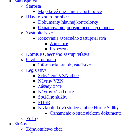
Samospráva
Starosta
Majetkové priznanie starostu obce
Hlavný kontrolór obce
Dokumenty hlavnej kontrolórky
Oznamovanie protispoločenskej činnosti
Zastupiteľstvo
Rokovania Obecného zastupiteľstva
Zápisnice
Uznesenia
Komisie Obecného zastupiteľstva
Civilná ochrana
Informácia pre obyvateľstvo
Legislatíva
Schválené VZN obce
Návrhy VZN
Zásady obce
Návrhy zásad obce
Sociálne služby
PHSR
Nízkouhlíková stratégia obce Horné Saliby
Oznámenie o strategickom dokumente
Voľby
Služby
Zdravotníctvo obce