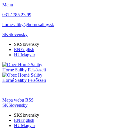
Menu
031 / 785 23 99
hornesaliby@hornesaliby.sk
SK
Slovensky
SK
Slovensky
EN
English
HU
Magyar
Horné Saliby
Felsőszeli
Horné Saliby
Felsőszeli
Mapa webu
RSS
SK
Slovensky
SK
Slovensky
EN
English
HU
Magyar