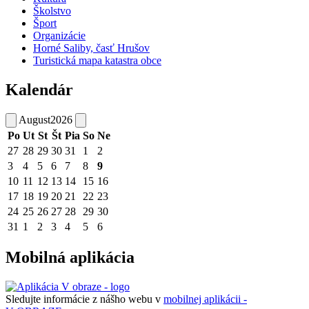
Školstvo
Šport
Organizácie
Horné Saliby, časť Hrušov
Turistická mapa katastra obce
Kalendár
August
2026
Po
Ut
St
Št
Pia
So
Ne
27
28
29
30
31
1
2
3
4
5
6
7
8
9
10
11
12
13
14
15
16
17
18
19
20
21
22
23
24
25
26
27
28
29
30
31
1
2
3
4
5
6
Mobilná aplikácia
Sledujte informácie z nášho webu v
mobilnej aplikácii -