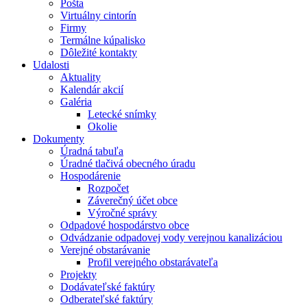
Pošta
Virtuálny cintorín
Firmy
Termálne kúpalisko
Dôležité kontakty
Udalosti
Aktuality
Kalendár akcií
Galéria
Letecké snímky
Okolie
Dokumenty
Úradná tabuľa
Úradné tlačivá obecného úradu
Hospodárenie
Rozpočet
Záverečný účet obce
Výročné správy
Odpadové hospodárstvo obce
Odvádzanie odpadovej vody verejnou kanalizáciou
Verejné obstarávanie
Profil verejného obstarávateľa
Projekty
Dodávateľské faktúry
Odberateľské faktúry