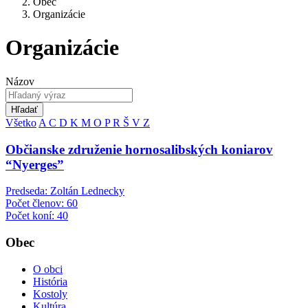
Obec
Organizácie
Organizácie
Názov
Hľadať
Všetko
A
C
D
K
M
O
P
R
Š
V
Z
Občianske združenie hornosalibských koniarov
“Nyerges”
Predseda: Zoltán Lednecky
Počet členov: 60
Počet koní: 40
Obec
O obci
História
Kostoly
Kultúra