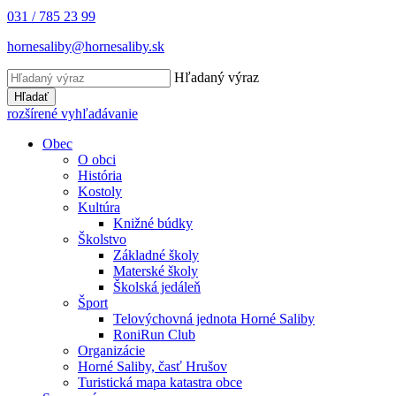
031 / 785 23 99
hornesaliby@hornesaliby.sk
Hľadaný výraz
Hľadať
rozšírené vyhľadávanie
Obec
O obci
História
Kostoly
Kultúra
Knižné búdky
Školstvo
Základné školy
Materské školy
Školská jedáleň
Šport
Telovýchovná jednota Horné Saliby
RoniRun Club
Organizácie
Horné Saliby, časť Hrušov
Turistická mapa katastra obce