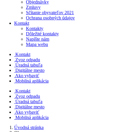
Objednávky
Zmluvy
Sčítanie obyvateľov 2021
Ochrana osobných údajov
Kontakt
Kontakty
Dôležité kontakty
Napíšte nám
Mapa webu
Kontakt
Zvoz odpadu
Úradná tabuľa
Digitálne mesto
Ako vybaviť
Mobilná aplikácia
Kontakt
Zvoz odpadu
Úradná tabuľa
Digitálne mesto
Ako vybaviť
Mobilná aplikácia
Úvodná stránka