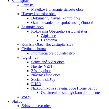
Samospráva
Starosta
Majetkové priznanie starostu obce
Hlavný kontrolór obce
Dokumenty hlavnej kontrolórky
Oznamovanie protispoločenskej činnosti
Zastupiteľstvo
Rokovania Obecného zastupiteľstva
Zápisnice
Uznesenia
Komisie Obecného zastupiteľstva
Civilná ochrana
Informácia pre obyvateľstvo
Legislatíva
Schválené VZN obce
Návrhy VZN
Zásady obce
Návrhy zásad obce
Sociálne služby
PHSR
Nízkouhlíková stratégia obce Horné Saliby
Oznámenie o strategickom dokumente
Voľby
Služby
Zdravotníctvo obce