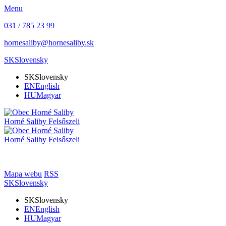
Menu
031 / 785 23 99
hornesaliby@hornesaliby.sk
SK
Slovensky
SK
Slovensky
EN
English
HU
Magyar
Horné Saliby
Felsőszeli
Horné Saliby
Felsőszeli
Mapa webu
RSS
SK
Slovensky
SK
Slovensky
EN
English
HU
Magyar