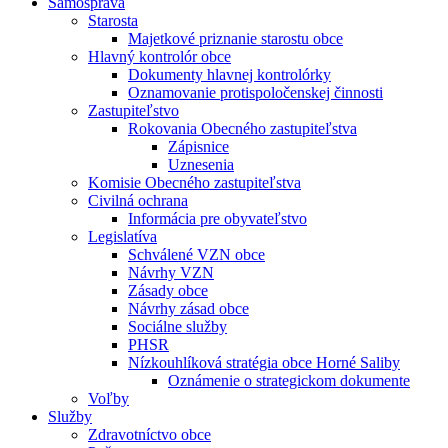
Samospráva
Starosta
Majetkové priznanie starostu obce
Hlavný kontrolór obce
Dokumenty hlavnej kontrolórky
Oznamovanie protispoločenskej činnosti
Zastupiteľstvo
Rokovania Obecného zastupiteľstva
Zápisnice
Uznesenia
Komisie Obecného zastupiteľstva
Civilná ochrana
Informácia pre obyvateľstvo
Legislatíva
Schválené VZN obce
Návrhy VZN
Zásady obce
Návrhy zásad obce
Sociálne služby
PHSR
Nízkouhlíková stratégia obce Horné Saliby
Oznámenie o strategickom dokumente
Voľby
Služby
Zdravotníctvo obce