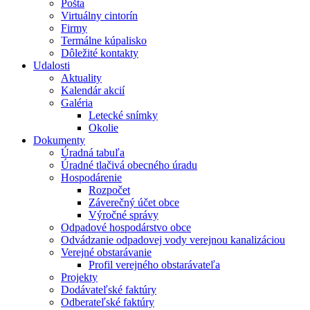
Pošta
Virtuálny cintorín
Firmy
Termálne kúpalisko
Dôležité kontakty
Udalosti
Aktuality
Kalendár akcií
Galéria
Letecké snímky
Okolie
Dokumenty
Úradná tabuľa
Úradné tlačivá obecného úradu
Hospodárenie
Rozpočet
Záverečný účet obce
Výročné správy
Odpadové hospodárstvo obce
Odvádzanie odpadovej vody verejnou kanalizáciou
Verejné obstarávanie
Profil verejného obstarávateľa
Projekty
Dodávateľské faktúry
Odberateľské faktúry