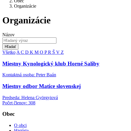
Obec
Organizácie
Organizácie
Názov
Hľadať
Všetko
A
C
D
K
M
O
P
R
Š
V
Z
Miestny Kynologický klub Horné Saliby
Kontaktná osoba: Peter Baán
Miestny odbor Matice slovenskej
Predseda: Helena Györgyiová
Počet členov: 308
Obec
O obci
História