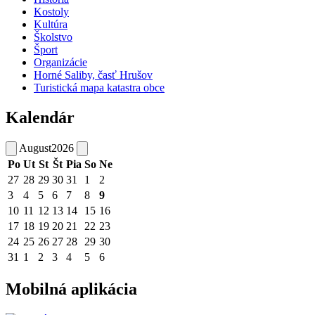
Kostoly
Kultúra
Školstvo
Šport
Organizácie
Horné Saliby, časť Hrušov
Turistická mapa katastra obce
Kalendár
August
2026
Po
Ut
St
Št
Pia
So
Ne
27
28
29
30
31
1
2
3
4
5
6
7
8
9
10
11
12
13
14
15
16
17
18
19
20
21
22
23
24
25
26
27
28
29
30
31
1
2
3
4
5
6
Mobilná aplikácia