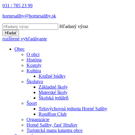
031 / 785 23 99
hornesaliby@hornesaliby.sk
Hľadaný výraz
Hľadať
rozšírené vyhľadávanie
Obec
O obci
História
Kostoly
Kultúra
Knižné búdky
Školstvo
Základné školy
Materské školy
Školská jedáleň
Šport
Telovýchovná jednota Horné Saliby
RoniRun Club
Organizácie
Horné Saliby, časť Hrušov
Turistická mapa katastra obce