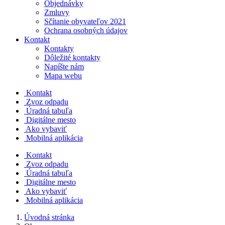
Objednávky
Zmluvy
Sčítanie obyvateľov 2021
Ochrana osobných údajov
Kontakt
Kontakty
Dôležité kontakty
Napíšte nám
Mapa webu
Kontakt
Zvoz odpadu
Úradná tabuľa
Digitálne mesto
Ako vybaviť
Mobilná aplikácia
Kontakt
Zvoz odpadu
Úradná tabuľa
Digitálne mesto
Ako vybaviť
Mobilná aplikácia
Úvodná stránka