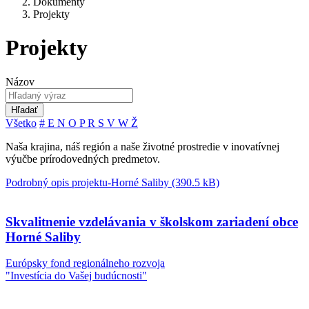
Dokumenty
Projekty
Projekty
Názov
Hľadať
Všetko
#
E
N
O
P
R
S
V
W
Ž
Naša krajina, náš región a naše životné prostredie v inovatívnej
výučbe prírodovedných predmetov.
Podrobný opis projektu-Horné Saliby (390.5 kB)
Skvalitnenie vzdelávania v školskom zariadení obce
Horné Saliby
Európsky fond regionálneho rozvoja
"Investícia do Vašej budúcnosti"