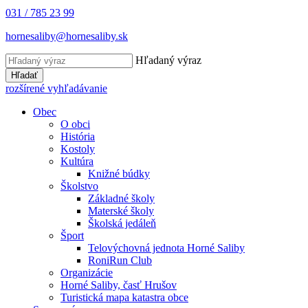
031 / 785 23 99
hornesaliby@hornesaliby.sk
Hľadaný výraz
Hľadať
rozšírené vyhľadávanie
Obec
O obci
História
Kostoly
Kultúra
Knižné búdky
Školstvo
Základné školy
Materské školy
Školská jedáleň
Šport
Telovýchovná jednota Horné Saliby
RoniRun Club
Organizácie
Horné Saliby, časť Hrušov
Turistická mapa katastra obce