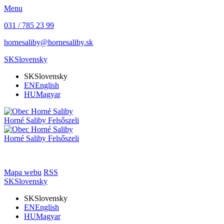
Menu
031 / 785 23 99
hornesaliby@hornesaliby.sk
SK
Slovensky
SK
Slovensky
EN
English
HU
Magyar
Horné Saliby
Felsőszeli
Horné Saliby
Felsőszeli
Mapa webu
RSS
SK
Slovensky
SK
Slovensky
EN
English
HU
Magyar