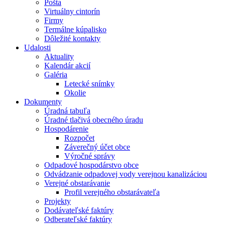
Pošta
Virtuálny cintorín
Firmy
Termálne kúpalisko
Dôležité kontakty
Udalosti
Aktuality
Kalendár akcií
Galéria
Letecké snímky
Okolie
Dokumenty
Úradná tabuľa
Úradné tlačivá obecného úradu
Hospodárenie
Rozpočet
Záverečný účet obce
Výročné správy
Odpadové hospodárstvo obce
Odvádzanie odpadovej vody verejnou kanalizáciou
Verejné obstarávanie
Profil verejného obstarávateľa
Projekty
Dodávateľské faktúry
Odberateľské faktúry