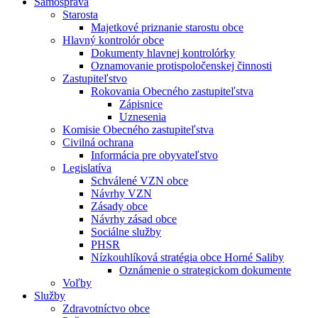
Samospráva
Starosta
Majetkové priznanie starostu obce
Hlavný kontrolór obce
Dokumenty hlavnej kontrolórky
Oznamovanie protispoločenskej činnosti
Zastupiteľstvo
Rokovania Obecného zastupiteľstva
Zápisnice
Uznesenia
Komisie Obecného zastupiteľstva
Civilná ochrana
Informácia pre obyvateľstvo
Legislatíva
Schválené VZN obce
Návrhy VZN
Zásady obce
Návrhy zásad obce
Sociálne služby
PHSR
Nízkouhlíková stratégia obce Horné Saliby
Oznámenie o strategickom dokumente
Voľby
Služby
Zdravotníctvo obce