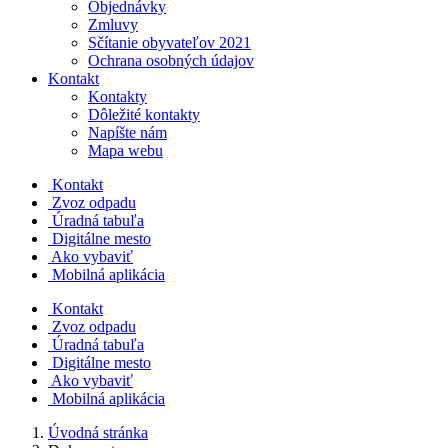
Objednávky
Zmluvy
Sčítanie obyvateľov 2021
Ochrana osobných údajov
Kontakt
Kontakty
Dôležité kontakty
Napíšte nám
Mapa webu
Kontakt
Zvoz odpadu
Úradná tabuľa
Digitálne mesto
Ako vybaviť
Mobilná aplikácia
Kontakt
Zvoz odpadu
Úradná tabuľa
Digitálne mesto
Ako vybaviť
Mobilná aplikácia
Úvodná stránka