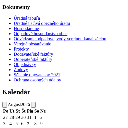
Dokumenty
Úradná tabuľa
Úradné tlačivá obecného úradu
Hospodárenie
Odpadové hospodárstvo obce
Odvádzanie odpadovej vody verejnou kanalizáciou
Verejné obstarávanie
Projekty
Dodávateľské faktúry
Odberateľské faktúry
Objednávky
Zmluvy
Sčítanie obyvateľov 2021
Ochrana osobných údajov
Kalendár
August
2026
Po
Ut
St
Št
Pia
So
Ne
27
28
29
30
31
1
2
3
4
5
6
7
8
9