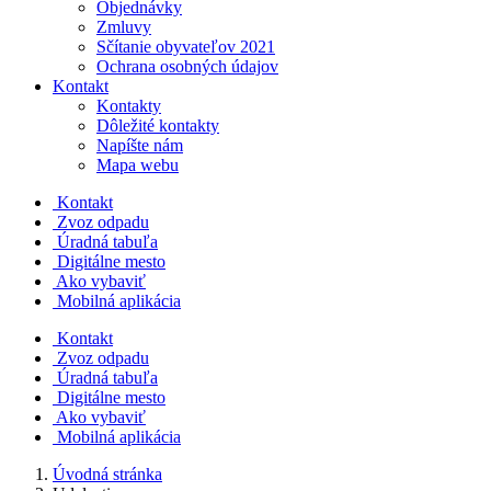
Objednávky
Zmluvy
Sčítanie obyvateľov 2021
Ochrana osobných údajov
Kontakt
Kontakty
Dôležité kontakty
Napíšte nám
Mapa webu
Kontakt
Zvoz odpadu
Úradná tabuľa
Digitálne mesto
Ako vybaviť
Mobilná aplikácia
Kontakt
Zvoz odpadu
Úradná tabuľa
Digitálne mesto
Ako vybaviť
Mobilná aplikácia
Úvodná stránka