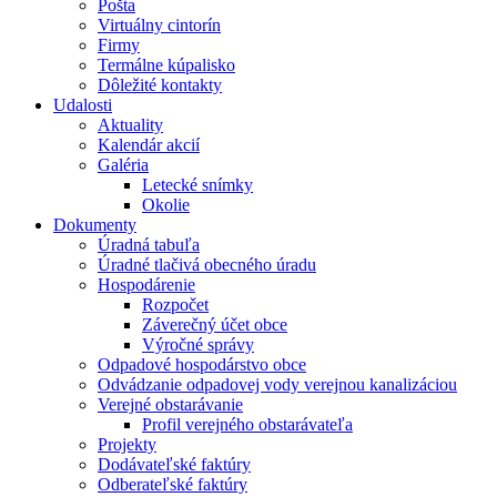
Pošta
Virtuálny cintorín
Firmy
Termálne kúpalisko
Dôležité kontakty
Udalosti
Aktuality
Kalendár akcií
Galéria
Letecké snímky
Okolie
Dokumenty
Úradná tabuľa
Úradné tlačivá obecného úradu
Hospodárenie
Rozpočet
Záverečný účet obce
Výročné správy
Odpadové hospodárstvo obce
Odvádzanie odpadovej vody verejnou kanalizáciou
Verejné obstarávanie
Profil verejného obstarávateľa
Projekty
Dodávateľské faktúry
Odberateľské faktúry