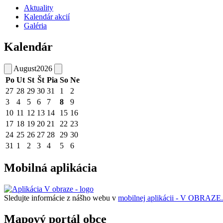
Aktuality
Kalendár akcií
Galéria
Kalendár
August
2026
Po
Ut
St
Št
Pia
So
Ne
27
28
29
30
31
1
2
3
4
5
6
7
8
9
10
11
12
13
14
15
16
17
18
19
20
21
22
23
24
25
26
27
28
29
30
31
1
2
3
4
5
6
Mobilná aplikácia
Sledujte informácie z nášho webu v
mobilnej aplikácii - V OBRAZE.
Mapový portál obce