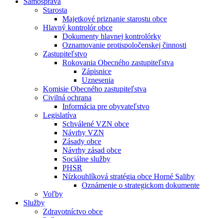
Samospráva
Starosta
Majetkové priznanie starostu obce
Hlavný kontrolór obce
Dokumenty hlavnej kontrolórky
Oznamovanie protispoločenskej činnosti
Zastupiteľstvo
Rokovania Obecného zastupiteľstva
Zápisnice
Uznesenia
Komisie Obecného zastupiteľstva
Civilná ochrana
Informácia pre obyvateľstvo
Legislatíva
Schválené VZN obce
Návrhy VZN
Zásady obce
Návrhy zásad obce
Sociálne služby
PHSR
Nízkouhlíková stratégia obce Horné Saliby
Oznámenie o strategickom dokumente
Voľby
Služby
Zdravotníctvo obce