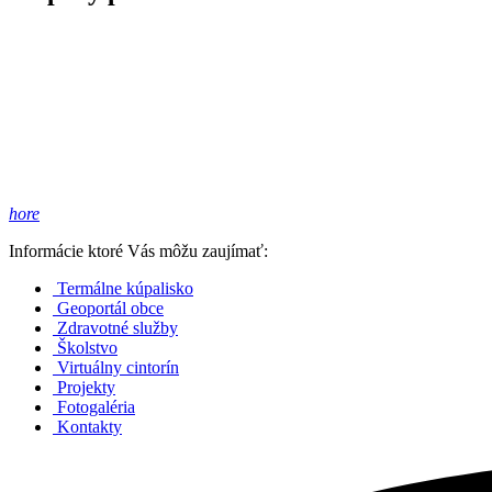
hore
Informácie ktoré Vás môžu zaujímať:
Termálne kúpalisko
Geoportál obce
Zdravotné služby
Školstvo
Virtuálny cintorín
Projekty
Fotogaléria
Kontakty