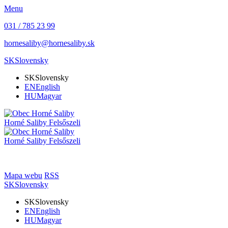
Menu
031 / 785 23 99
hornesaliby@hornesaliby.sk
SK
Slovensky
SK
Slovensky
EN
English
HU
Magyar
Horné Saliby
Felsőszeli
Horné Saliby
Felsőszeli
Mapa webu
RSS
SK
Slovensky
SK
Slovensky
EN
English
HU
Magyar