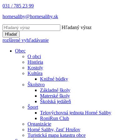
031 / 785 23 99
hornesaliby@hornesaliby.sk
Hľadaný výraz
Hľadať
rozšírené vyhľadávanie
Obec
O obci
História
Kostoly
Kultúra
Knižné búdky
Školstvo
Základné školy
Materské školy
Školská jedáleň
Šport
Telovýchovná jednota Horné Saliby
RoniRun Club
Organizácie
Horné Saliby, časť Hrušov
Turistická mapa katastra obce