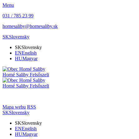
Menu
031 / 785 23 99
hornesaliby@hornesaliby.sk
SK
Slovensky
SK
Slovensky
EN
English
HU
Magyar
Horné Saliby
Felsőszeli
Horné Saliby
Felsőszeli
Mapa webu
RSS
SK
Slovensky
SK
Slovensky
EN
English
HU
Magyar