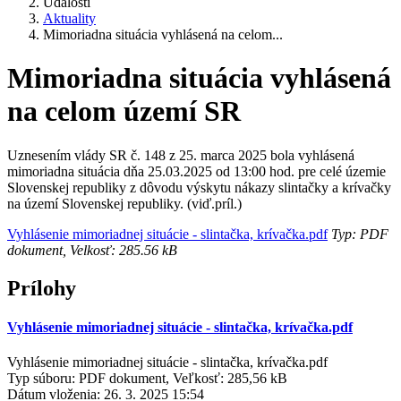
Udalosti
Aktuality
Mimoriadna situácia vyhlásená na celom...
Mimoriadna situácia vyhlásená
na celom území SR
Uznesením vlády SR č. 148 z 25. marca 2025 bola vyhlásená
mimoriadna situácia dňa 25.03.2025 od 13:00 hod. pre celé územie
Slovenskej republiky z dôvodu výskytu nákazy slintačky a krívačky
na území Slovenskej republiky. (viď.príl.)
Vyhlásenie mimoriadnej situácie - slintačka, krívačka.pdf
Typ: PDF
dokument, Velkosť: 285.56 kB
Prílohy
Vyhlásenie mimoriadnej situácie - slintačka, krívačka.pdf
Vyhlásenie mimoriadnej situácie - slintačka, krívačka.pdf
Typ súboru: PDF dokument, Veľkosť: 285,56 kB
Dátum vloženia:
26. 3. 2025 15:54