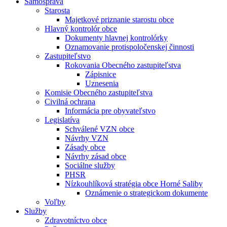
Samospráva
Starosta
Majetkové priznanie starostu obce
Hlavný kontrolór obce
Dokumenty hlavnej kontrolórky
Oznamovanie protispoločenskej činnosti
Zastupiteľstvo
Rokovania Obecného zastupiteľstva
Zápisnice
Uznesenia
Komisie Obecného zastupiteľstva
Civilná ochrana
Informácia pre obyvateľstvo
Legislatíva
Schválené VZN obce
Návrhy VZN
Zásady obce
Návrhy zásad obce
Sociálne služby
PHSR
Nízkouhlíková stratégia obce Horné Saliby
Oznámenie o strategickom dokumente
Voľby
Služby
Zdravotníctvo obce