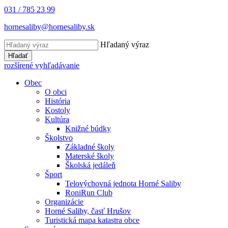
031 / 785 23 99
hornesaliby@hornesaliby.sk
Hľadaný výraz
Hľadať
rozšírené vyhľadávanie
Obec
O obci
História
Kostoly
Kultúra
Knižné búdky
Školstvo
Základné školy
Materské školy
Školská jedáleň
Šport
Telovýchovná jednota Horné Saliby
RoniRun Club
Organizácie
Horné Saliby, časť Hrušov
Turistická mapa katastra obce