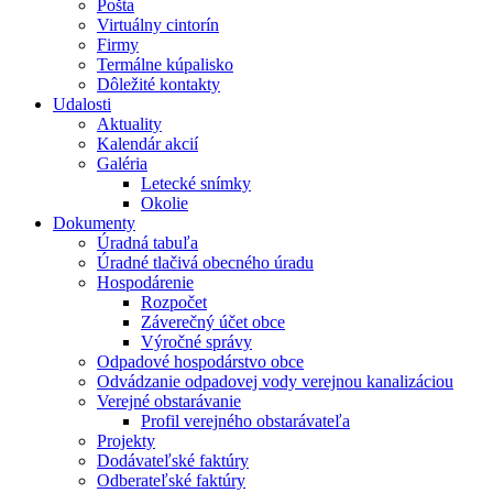
Pošta
Virtuálny cintorín
Firmy
Termálne kúpalisko
Dôležité kontakty
Udalosti
Aktuality
Kalendár akcií
Galéria
Letecké snímky
Okolie
Dokumenty
Úradná tabuľa
Úradné tlačivá obecného úradu
Hospodárenie
Rozpočet
Záverečný účet obce
Výročné správy
Odpadové hospodárstvo obce
Odvádzanie odpadovej vody verejnou kanalizáciou
Verejné obstarávanie
Profil verejného obstarávateľa
Projekty
Dodávateľské faktúry
Odberateľské faktúry