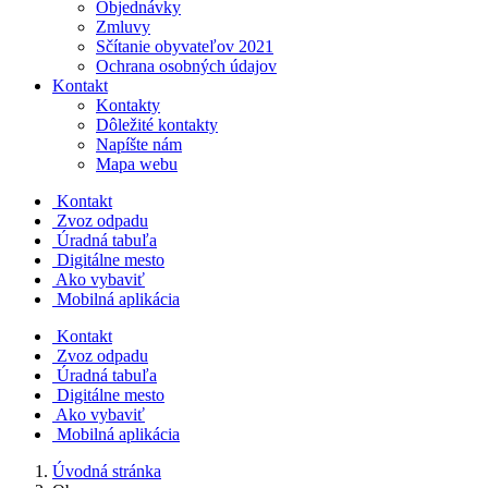
Objednávky
Zmluvy
Sčítanie obyvateľov 2021
Ochrana osobných údajov
Kontakt
Kontakty
Dôležité kontakty
Napíšte nám
Mapa webu
Kontakt
Zvoz odpadu
Úradná tabuľa
Digitálne mesto
Ako vybaviť
Mobilná aplikácia
Kontakt
Zvoz odpadu
Úradná tabuľa
Digitálne mesto
Ako vybaviť
Mobilná aplikácia
Úvodná stránka