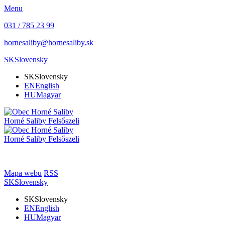
Menu
031 / 785 23 99
hornesaliby@hornesaliby.sk
SK
Slovensky
SK
Slovensky
EN
English
HU
Magyar
Horné Saliby
Felsőszeli
Horné Saliby
Felsőszeli
Mapa webu
RSS
SK
Slovensky
SK
Slovensky
EN
English
HU
Magyar