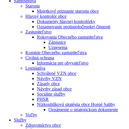
Samospráva
Starosta
Majetkové priznanie starostu obce
Hlavný kontrolór obce
Dokumenty hlavnej kontrolórky
Oznamovanie protispoločenskej činnosti
Zastupiteľstvo
Rokovania Obecného zastupiteľstva
Zápisnice
Uznesenia
Komisie Obecného zastupiteľstva
Civilná ochrana
Informácia pre obyvateľstvo
Legislatíva
Schválené VZN obce
Návrhy VZN
Zásady obce
Návrhy zásad obce
Sociálne služby
PHSR
Nízkouhlíková stratégia obce Horné Saliby
Oznámenie o strategickom dokumente
Voľby
Služby
Zdravotníctvo obce