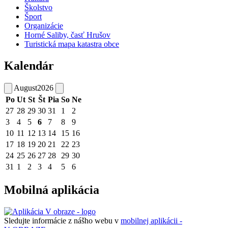
Školstvo
Šport
Organizácie
Horné Saliby, časť Hrušov
Turistická mapa katastra obce
Kalendár
August
2026
Po
Ut
St
Št
Pia
So
Ne
27
28
29
30
31
1
2
3
4
5
6
7
8
9
10
11
12
13
14
15
16
17
18
19
20
21
22
23
24
25
26
27
28
29
30
31
1
2
3
4
5
6
Mobilná aplikácia
Sledujte informácie z nášho webu v
mobilnej aplikácii -