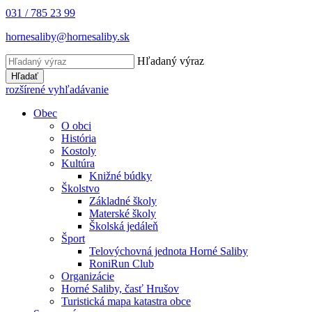
031 / 785 23 99
hornesaliby@hornesaliby.sk
Hľadaný výraz
Hľadať
rozšírené vyhľadávanie
Obec
O obci
História
Kostoly
Kultúra
Knižné búdky
Školstvo
Základné školy
Materské školy
Školská jedáleň
Šport
Telovýchovná jednota Horné Saliby
RoniRun Club
Organizácie
Horné Saliby, časť Hrušov
Turistická mapa katastra obce