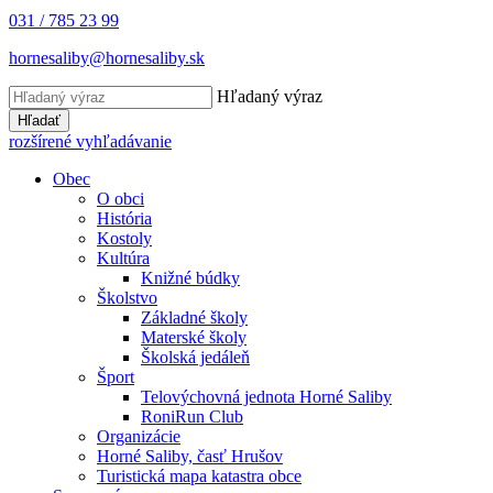
031 / 785 23 99
hornesaliby@hornesaliby.sk
Hľadaný výraz
Hľadať
rozšírené vyhľadávanie
Obec
O obci
História
Kostoly
Kultúra
Knižné búdky
Školstvo
Základné školy
Materské školy
Školská jedáleň
Šport
Telovýchovná jednota Horné Saliby
RoniRun Club
Organizácie
Horné Saliby, časť Hrušov
Turistická mapa katastra obce