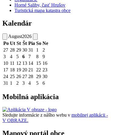
Horné Saliby, časť Hrušov
Turistická mapa katastra obce
Kalendár
August
2026
Po
Ut
St
Št
Pia
So
Ne
27
28
29
30
31
1
2
3
4
5
6
7
8
9
10
11
12
13
14
15
16
17
18
19
20
21
22
23
24
25
26
27
28
29
30
31
1
2
3
4
5
6
Mobilná aplikácia
Sledujte informácie z nášho webu v
mobilnej aplikácii -
V OBRAZE.
Mapový portál obce