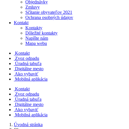
Objednávky
Zmluvy
Sčítanie obyvateľov 2021
Ochrana osobných údajov
Kontakt
Kontakty
Dôležité kontakty
Napíšte nám
Mapa webu
Kontakt
Zvoz odpadu
Úradná tabuľa
Digitálne mesto
Ako vybaviť
Mobilná aplikácia
Kontakt
Zvoz odpadu
Úradná tabuľa
Digitálne mesto
Ako vybaviť
Mobilná aplikácia
Úvodná stránka