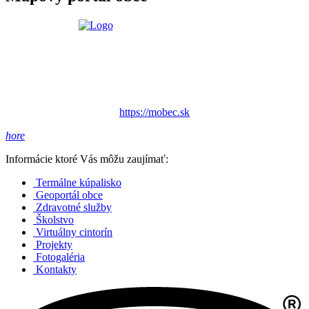
https://mobec.sk
hore
Informácie ktoré Vás môžu zaujímať:
Termálne kúpalisko
Geoportál obce
Zdravotné služby
Školstvo
Virtuálny cintorín
Projekty
Fotogaléria
Kontakty