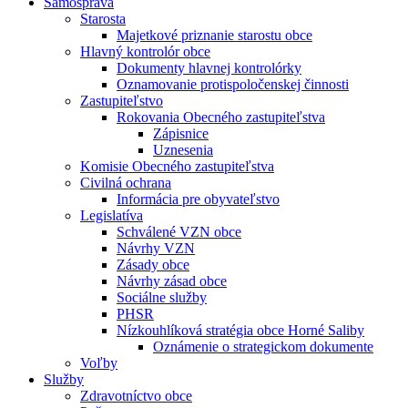
Samospráva
Starosta
Majetkové priznanie starostu obce
Hlavný kontrolór obce
Dokumenty hlavnej kontrolórky
Oznamovanie protispoločenskej činnosti
Zastupiteľstvo
Rokovania Obecného zastupiteľstva
Zápisnice
Uznesenia
Komisie Obecného zastupiteľstva
Civilná ochrana
Informácia pre obyvateľstvo
Legislatíva
Schválené VZN obce
Návrhy VZN
Zásady obce
Návrhy zásad obce
Sociálne služby
PHSR
Nízkouhlíková stratégia obce Horné Saliby
Oznámenie o strategickom dokumente
Voľby
Služby
Zdravotníctvo obce