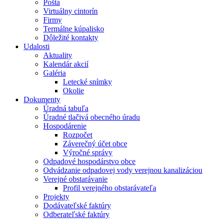
Pošta
Virtuálny cintorín
Firmy
Termálne kúpalisko
Dôležité kontakty
Udalosti
Aktuality
Kalendár akcií
Galéria
Letecké snímky
Okolie
Dokumenty
Úradná tabuľa
Úradné tlačivá obecného úradu
Hospodárenie
Rozpočet
Záverečný účet obce
Výročné správy
Odpadové hospodárstvo obce
Odvádzanie odpadovej vody verejnou kanalizáciou
Verejné obstarávanie
Profil verejného obstarávateľa
Projekty
Dodávateľské faktúry
Odberateľské faktúry