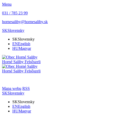
Menu
031 / 785 23 99
hornesaliby@hornesaliby.sk
SK
Slovensky
SK
Slovensky
EN
English
HU
Magyar
Horné Saliby
Felsőszeli
Horné Saliby
Felsőszeli
Mapa webu
RSS
SK
Slovensky
SK
Slovensky
EN
English
HU
Magyar