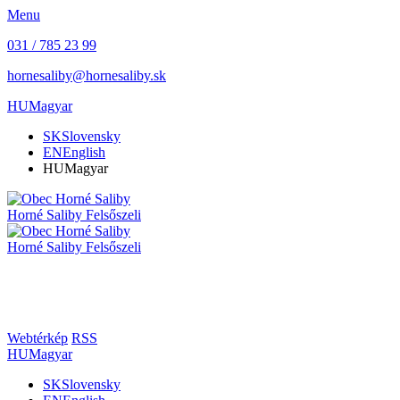
Menu
031 / 785 23 99
hornesaliby@hornesaliby.sk
HU
Magyar
SK
Slovensky
EN
English
HU
Magyar
Horné Saliby
Felsőszeli
Horné Saliby
Felsőszeli
Webtérkép
RSS
HU
Magyar
SK
Slovensky