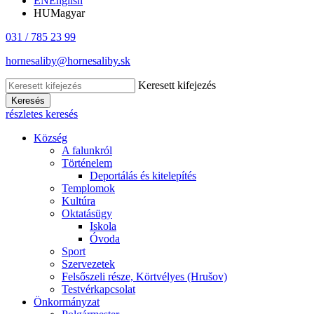
EN
English
HU
Magyar
031 / 785 23 99
hornesaliby@hornesaliby.sk
Keresett kifejezés
Keresés
részletes keresés
Község
A falunkról
Történelem
Deportálás és kitelepítés
Templomok
Kultúra
Oktatásügy
Iskola
Óvoda
Sport
Szervezetek
Felsőszeli része, Körtvélyes (Hrušov)
Testvérkapcsolat
Önkormányzat