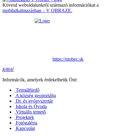
Kövesd weboldalunkról származó információkat a
mobilalkalmazásban – V OBRAZE.
https://mobec.sk
felfelé
Informácók, amelyek érdekelhetik Önt:
Termálfürdő
A község geoportálja
Dr. és gyógyszertár
Iskola és Óvoda
Virtuális temető
Projektek
Fotógaléria
Kapcsolat