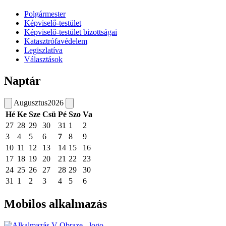
Polgármester
Képviselő-testület
Képviselő-testület bizottságai
Katasztrófavédelem
Legiszlatíva
Választások
Naptár
Augusztus
2026
Hé
Ke
Sze
Csü
Pé
Szo
Va
27
28
29
30
31
1
2
3
4
5
6
7
8
9
10
11
12
13
14
15
16
17
18
19
20
21
22
23
24
25
26
27
28
29
30
31
1
2
3
4
5
6
Mobilos alkalmazás