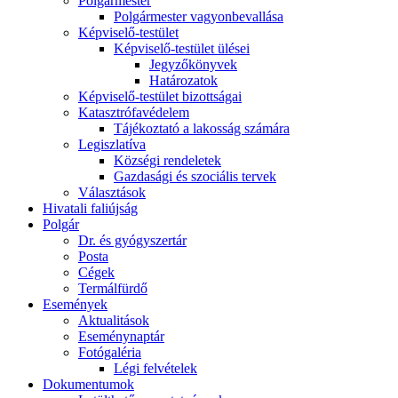
Polgármester
Polgármester vagyonbevallása
Képviselő-testület
Képviselő-testület ülései
Jegyzőkönyvek
Határozatok
Képviselő-testület bizottságai
Katasztrófavédelem
Tájékoztató a lakosság számára
Legiszlatíva
Községi rendeletek
Gazdasági és szociális tervek
Választások
Hivatali faliújság
Polgár
Dr. és gyógyszertár
Posta
Cégek
Termálfürdő
Események
Aktualitások
Eseménynaptár
Fotógaléria
Légi felvételek
Dokumentumok