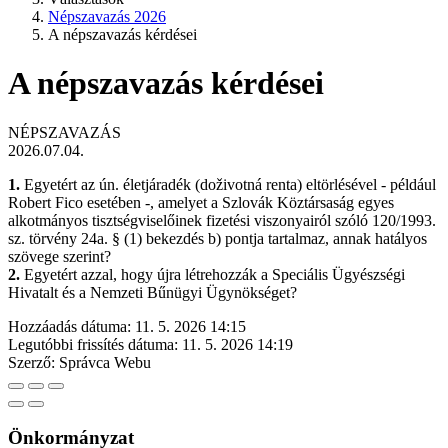
Népszavazás 2026
A népszavazás kérdései
A népszavazás kérdései
NÉPSZAVAZÁS
2026.07.04.
1.
Egyetért az ún. életjáradék (doživotná renta) eltörlésével - például
Robert Fico esetében -, amelyet a Szlovák Köztársaság egyes
alkotmányos tisztségviselőinek fizetési viszonyairól szóló 120/1993.
sz. törvény 24a. § (1) bekezdés b) pontja tartalmaz, annak hatályos
szövege szerint?
2.
Egyetért azzal, hogy újra létrehozzák a Speciális Ügyészségi
Hivatalt és a Nemzeti Bűnügyi Ügynökséget?
Hozzáadás dátuma:
11. 5. 2026 14:15
Legutóbbi frissítés dátuma:
11. 5. 2026 14:19
Szerző:
Správca Webu
Önkormányzat