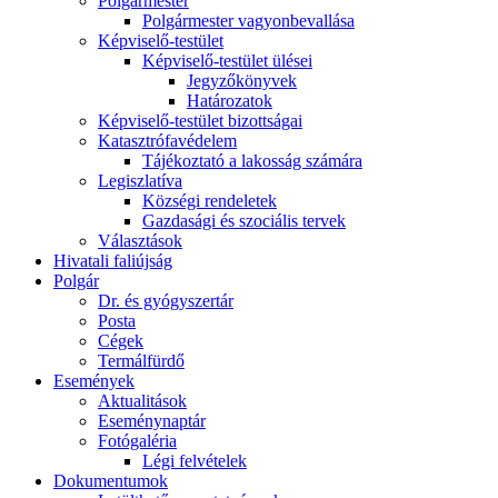
Polgármester
Polgármester vagyonbevallása
Képviselő-testület
Képviselő-testület ülései
Jegyzőkönyvek
Határozatok
Képviselő-testület bizottságai
Katasztrófavédelem
Tájékoztató a lakosság számára
Legiszlatíva
Községi rendeletek
Gazdasági és szociális tervek
Választások
Hivatali faliújság
Polgár
Dr. és gyógyszertár
Posta
Cégek
Termálfürdő
Események
Aktualitások
Eseménynaptár
Fotógaléria
Légi felvételek
Dokumentumok