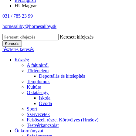
EN
English
HU
Magyar
031 / 785 23 99
hornesaliby@hornesaliby.sk
Keresett kifejezés
Keresés
részletes keresés
Község
A falunkról
Történelem
Deportálás és kitelepítés
Templomok
Kultúra
Oktatásügy
Iskola
Óvoda
Sport
Szervezetek
Felsőszeli része, Körtvélyes (Hrušov)
Testvérkapcsolat
Önkormányzat