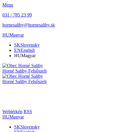
Menu
031 / 785 23 99
hornesaliby@hornesaliby.sk
HU
Magyar
SK
Slovensky
EN
English
HU
Magyar
Horné Saliby
Felsőszeli
Horné Saliby
Felsőszeli
Webtérkép
RSS
HU
Magyar
SK
Slovensky