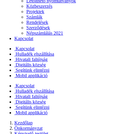
Letölthető nyomtatványok
Közbeszerzés
Projektek
Számlák
Rendelések
Szerződések
Népszámlálás 2021
Kapcsolat
Kapcsolat
Hulladék elszállítása
Hivatali faliújság
Digitális község
Segítünk elintézni
Mobil applikáció
Kapcsolat
Hulladék elszállítása
Hivatali faliújság
Digitális község
Segítünk elintézni
Mobil applikáció
Kezdőlap
Önkormányzat
Képviselő-testület