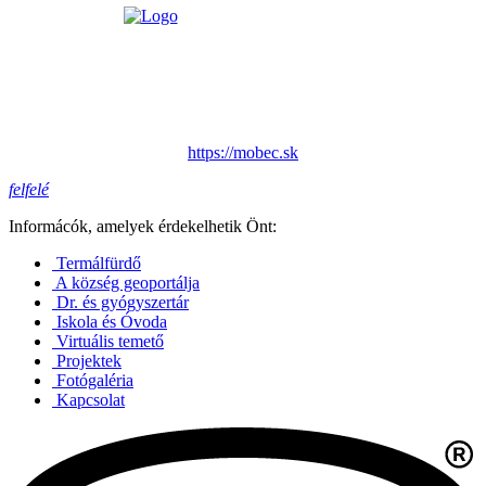
https://mobec.sk
felfelé
Informácók, amelyek érdekelhetik Önt:
Termálfürdő
A község geoportálja
Dr. és gyógyszertár
Iskola és Óvoda
Virtuális temető
Projektek
Fotógaléria
Kapcsolat