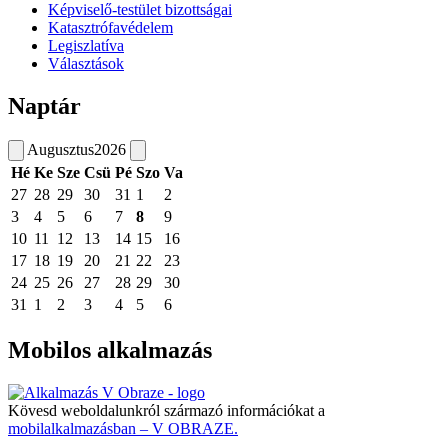
Képviselő-testület bizottságai
Katasztrófavédelem
Legiszlatíva
Választások
Naptár
Augusztus
2026
Hé
Ke
Sze
Csü
Pé
Szo
Va
27
28
29
30
31
1
2
3
4
5
6
7
8
9
10
11
12
13
14
15
16
17
18
19
20
21
22
23
24
25
26
27
28
29
30
31
1
2
3
4
5
6
Mobilos alkalmazás
Kövesd weboldalunkról származó információkat a
mobilalkalmazásban – V OBRAZE.