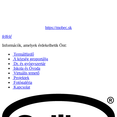
https://mobec.sk
felfelé
Informácók, amelyek érdekelhetik Önt:
Termálfürdő
A község geoportálja
Dr. és gyógyszertár
Iskola és Óvoda
Virtuális temető
Projektek
Fotógaléria
Kapcsolat