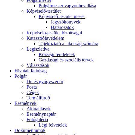
Polgármester
Polgármester vagyonbevallása
Képviselő-testület
Képviselő-testület ülései
Jegyzőkönyvek
Határozatok
Képviselő-testület bizottságai
Katasztrófavédelem
Tájékoztató a lakosság számára
Legiszlatíva
Községi rendeletek
Gazdasági és szociális tervek
Választások
Hivatali faliújság
Polgár
Dr. és gyógyszertár
Posta
Cégek
Termálfürdő
Események
Aktualitások
Eseménynaptár
Fotógaléria
Légi felvételek
Dokumentumok