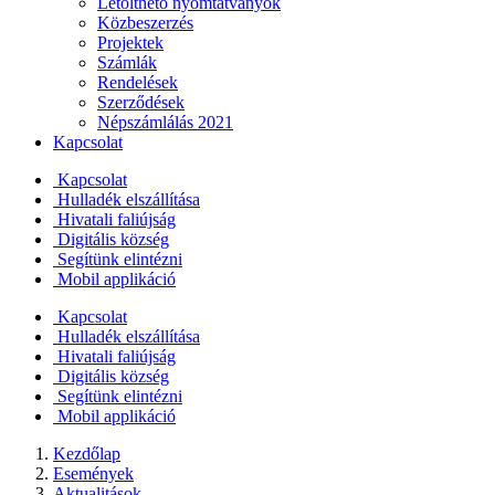
Letölthető nyomtatványok
Közbeszerzés
Projektek
Számlák
Rendelések
Szerződések
Népszámlálás 2021
Kapcsolat
Kapcsolat
Hulladék elszállítása
Hivatali faliújság
Digitális község
Segítünk elintézni
Mobil applikáció
Kapcsolat
Hulladék elszállítása
Hivatali faliújság
Digitális község
Segítünk elintézni
Mobil applikáció
Kezdőlap
Események
Aktualitások