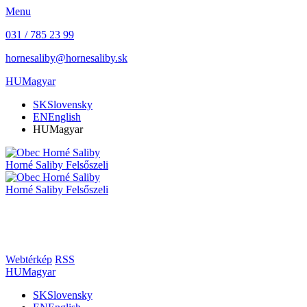
Menu
031 / 785 23 99
hornesaliby@hornesaliby.sk
HU
Magyar
SK
Slovensky
EN
English
HU
Magyar
Horné Saliby
Felsőszeli
Horné Saliby
Felsőszeli
Webtérkép
RSS
HU
Magyar
SK
Slovensky