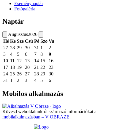
Eseménynaptár
Fotógaléria
Naptár
Augusztus
2026
Hé
Ke
Sze
Csü
Pé
Szo
Va
27
28
29
30
31
1
2
3
4
5
6
7
8
9
10
11
12
13
14
15
16
17
18
19
20
21
22
23
24
25
26
27
28
29
30
31
1
2
3
4
5
6
Mobilos alkalmazás
Kövesd weboldalunkról származó információkat a
mobilalkalmazásban – V OBRAZE.