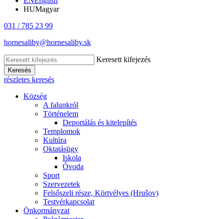
EN
English
HU
Magyar
031 / 785 23 99
hornesaliby@hornesaliby.sk
Keresett kifejezés
Keresés
részletes keresés
Község
A falunkról
Történelem
Deportálás és kitelepítés
Templomok
Kultúra
Oktatásügy
Iskola
Óvoda
Sport
Szervezetek
Felsőszeli része, Körtvélyes (Hrušov)
Testvérkapcsolat
Önkormányzat